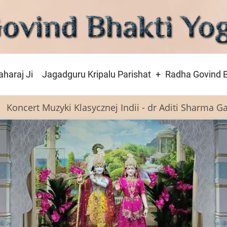
haraj Ji
Jagadguru Kripalu Parishat
Radha Govind B
Koncert Muzyki Klasycznej Indii - dr Aditi Sharma G