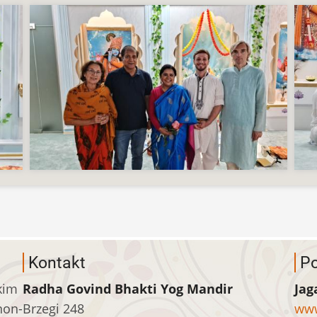
Kontakt
Po
kim
Radha Govind Bhakti Yog Mandir
Jag
non-
Brzegi 248
www