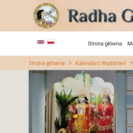
Przejdź
do
treści
Główna
Strona główna
Ma
nawigacja
Strona główna
Kalendarz Wydarzeń