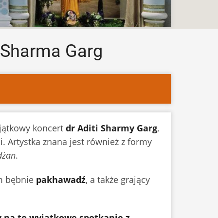
ti Sharma Garg
jątkowy koncert
dr Aditi Sharmy Garg
,
i. Artystka znana jest również z formy
dżan
.
ym bębnie
pakhawadź
, a także grający
 na to wyjątkowe spotkanie z