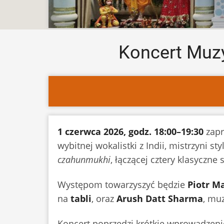
Koncert Muzyk
1 czerwca 2026, godz. 18:00–19:30
zap
wybitnej wokalistki z Indii, mistrzyni st
czahunmukhi
, łączącej cztery klasyczne
Występom towarzyszyć będzie
Piotr M
na
tabli
, oraz
Arush Datt Sharma
, mu
Koncert poprzedzi krótkie wprowadzenie