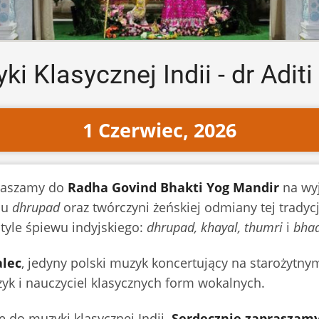
i Klasycznej Indii - dr Adi
1 Czerwiec, 2026
raszamy do
Radha Govind Bhakti Yog Mandir
na wy
ylu
dhrupad
oraz twórczyni żeńskiej odmiany tej tradycj
 style śpiewu indyjskiego:
dhrupad, khayal, thumri
i
bha
alec
, jedyny polski muzyk koncertujący na starożytn
zyk i nauczyciel klasycznych form wokalnych.
 do muzyki klasycznej Indii.
Serdecznie zapraszamy