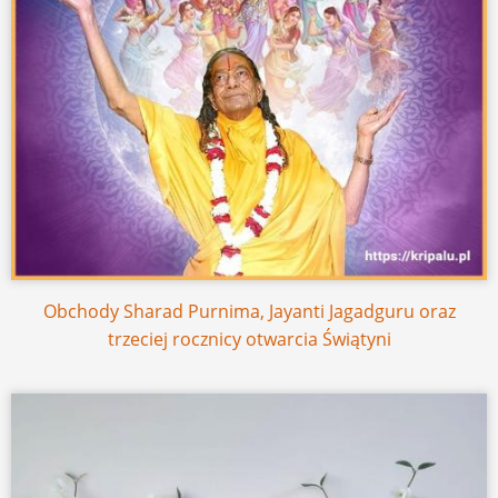
Obchody Sharad Purnima, Jayanti Jagadguru oraz
trzeciej rocznicy otwarcia Świątyni