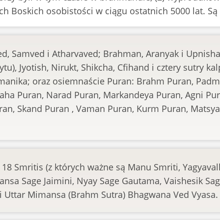
 Boskich osobistości w ciągu ostatnich 5000 lat. Są 
ved, Samved i Atharvaved; Brahman, Aranyak i Upnish
u), Jyotish, Nirukt, Shikcha, Cfihand i cztery sutry ka
ramanika; oraz osiemnaście Puran: Brahm Puran, Padm
Maha Puran, Narad Puran, Markandeya Puran, Agni Pur
uran, Skand Puran , Vaman Puran, Kurm Puran, Matsy
8 Smritis (z których ważne są Manu Smriti, Yagyavalky
nsa Sage Jaimini, Nyay Sage Gautama, Vaishesik Sa
 i Uttar Mimansa (Brahm Sutra) Bhagwana Ved Vyasa.