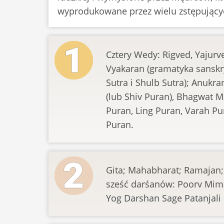
wyprodukowane przez wielu zstępujących
Cztery Wedy: Rigved, Yajur
Vyakaran (gramatyka sanskryt
Sutra i Shulb Sutra); Anuk
(lub Shiv Puran), Bhagwat 
Puran, Ling Puran, Varah P
Puran.
Gita; Mahabharat; Ramajan; 1
sześć darśanów: Poorv Mima
Yog Darshan Sage Patanjali