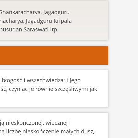
u Shankaracharya, Jagadguru
acharya, Jagadguru Kripala
husudan Saraswati itp.
 błogość i wszechwiedza; i Jego
ć, czyniąc je równie szczęśliwymi jak
ją nieskończonej, wiecznej i
ną liczbę nieskończenie małych dusz,