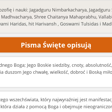
lozofię i nauki: Jagadguru Nimbarkacharya, Jagadgur
 Madhvacharya, Shree Chaitanya Mahaprabhu, Vallabh
mi Haridas, hit Harivansh , Goswami Tulsidas i Mad
Pisma Święte opisują
nego Boga; Jego Boskie siedziby, cnoty, absolutność,
a duszom Jego chwałę, wielkość, dobroć i Boską miłoś
tego wszechświata, który najwyraźniej jest manifestac
 która działa z pomocą Boga i obejmuje nieograniczo