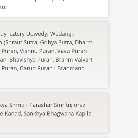
to:
ady; cztery Upwedy; Wedangi:
lp (Shraut Sutra, Grihya Sutra, Dharm
 Puran, Vishnu Puran, Vayu Puran
an, Bhavishya Puran, Brahm Vaivart
a Puran, Garud Puran i Brahmand
a Smriti i Parashar Smriti); oraz
ge Kanad, Sankhya Bhagwana Kapila,