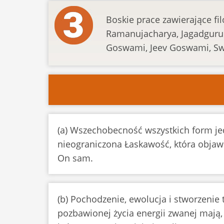
Boskie prace zawierające fi
Ramanujacharya, Jagadguru
Goswami, Jeev Goswami, Swa
(a) Wszechobecność wszystkich form jed
nieograniczona Łaskawość, która objawi
On sam.
(b) Pochodzenie, ewolucja i stworzenie 
pozbawionej życia energii zwanej mają,