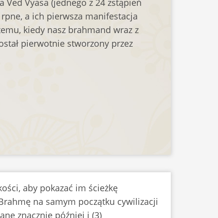
Ved Vyasa (jednego z 24 zstąpień
 rpne, a ich pierwsza manifestacja
t temu, kiedy nasz brahmand wraz z
stał pierwotnie stworzony przez
ości, aby pokazać im ścieżkę
z Brahmę na samym początku cywilizacji
ne znacznie później i (3)