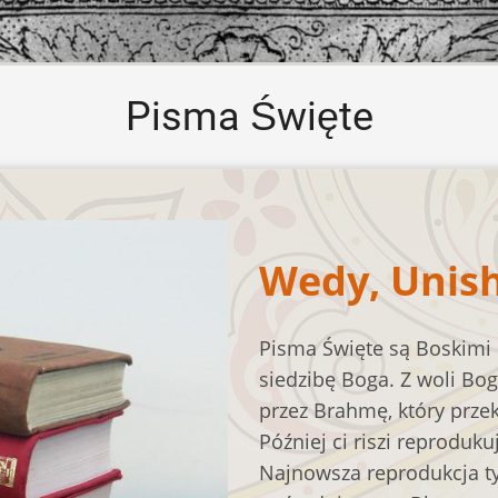
Pisma Święte
Wedy, Unish
Pisma Święte są Boskimi
siedzibę Boga. Z woli Bo
przez Brahmę, który prze
Później ci riszi reproduk
Najnowsza reprodukcja ty