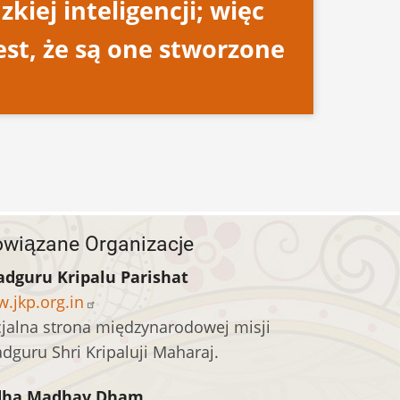
iej inteligencji; więc
st, że są one stworzone
wiązane Organizacje
adguru Kripalu Parishat
.jkp.org.in
cjalna strona międzynarodowej misji
adguru Shri Kripaluji Maharaj.
dha Madhav Dham