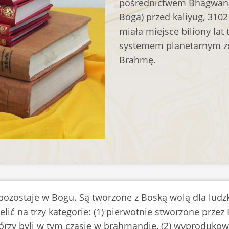
pośrednictwem Bhagwana 
Boga) przed kaliyug, 3102
miała miejsce biliony la
systemem planetarnym zo
Brahmę.
pozostaje w Bogu. Są tworzone z Boską wolą dla ludzk
elić na trzy kategorie: (1) pierwotnie stworzone prze
órzy byli w tym czasie w brahmandie, (2) wyprodukowa