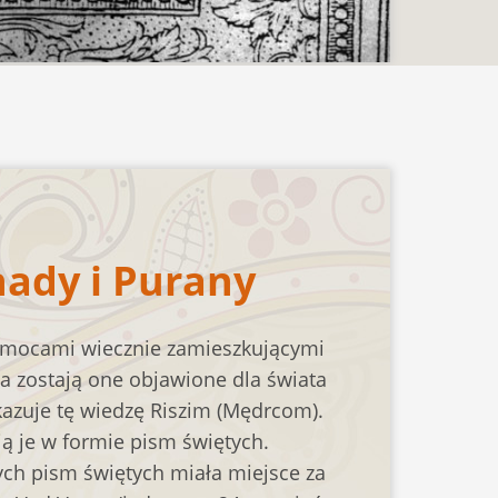
ady i Purany
 mocami wiecznie zamieszkującymi
ga zostają one objawione dla świata
kazuje tę wiedzę Riszim (Mędrcom).
ują je w formie pism świętych.
ch pism świętych miała miejsce za