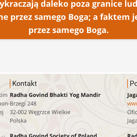
raczają daleko poza granice ludzk
ne przez samego Boga; a faktem je
przez samego Boga.
Kontakt
Po
kim
Radha Govind Bhakti Yog Mandir
Jag
non-
Brzegi 248
www
ej
32-002 Węgrzce Wielkie
Ofi
Polska
Jag
Radha Govind Society of Poland
Ra