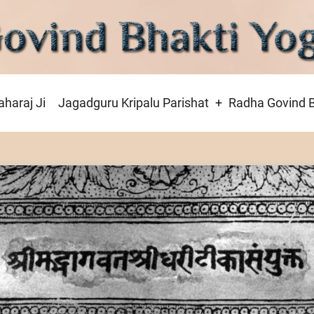
haraj Ji
Jagadguru Kripalu Parishat
Radha Govind B