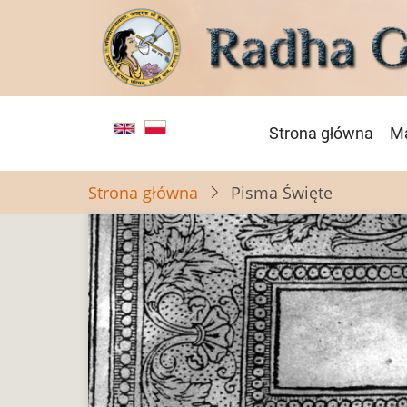
Przejdź
do
treści
Główna
Strona główna
Ma
nawigacja
Strona główna
Pisma Święte