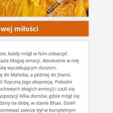
wej miłości
asie, każdy mógł w Nim zobaczyć
azie błogiej emocji. Absolutnie w niej
Łaskę wyczekującym duszom.
ę do Mahoba, a później do Jhansi.
li fizyczną Jego ekspresję. Pobożni
uchowych błogich emocji) i czuli się
spozycji kilka domów, gdzie mógł się
odziny na dobę, w stanie Bhao. Dzień
i, ponieważ zawsze był w kompletnym