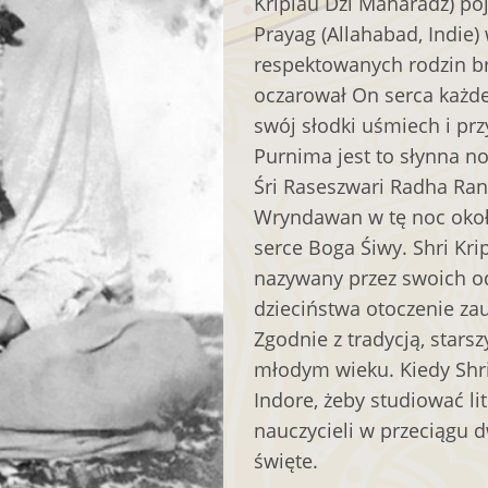
Kriplau Dżi Maharadż) po
Prayag (Allahabad, Indie) 
respektowanych rodzin b
oczarował On serca każde
swój słodki uśmiech i pr
Purnima jest to słynna no
Śri Raseszwari Radha Ran
Wryndawan w tę noc około
serce Boga Śiwy. Shri Kri
nazywany przez swoich o
dzieciństwa otoczenie za
Zgodnie z tradycją, stars
młodym wieku. Kiedy Shri 
Indore, żeby studiować li
nauczycieli w przeciągu 
święte.