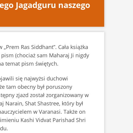
zego Jagadguru naszego
w „Prem Ras Siddhant”. Cała książka
 pism (chociaż sam Maharaj Ji nigdy
na temat pism świętych.
ojawili się najwyżsi duchowi
kże tam obecny był poruszony
tępny zjazd został zorganizowany w
j Narain, Shat Shastree, który był
nauczycielem w Varanasi. Także on
imieniu Kashi Vidvat Parishad Shri
adu.