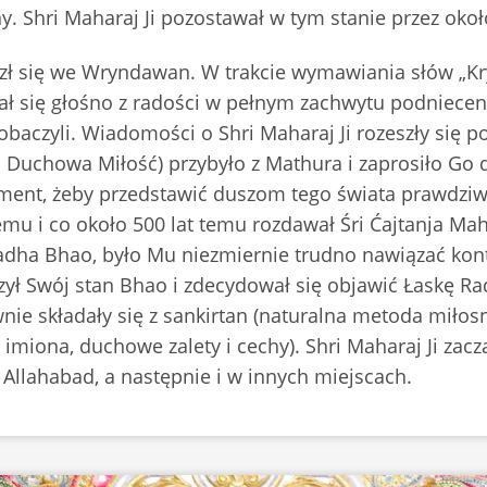
y. Shri Maharaj Ji pozostawał w tym stanie przez okoł
azł się we Wryndawan. W trakcie wymawiania słów „Kry
miał się głośno z radości w pełnym zachwytu podniec
obaczyli. Wiadomości o Shri Maharaj Ji rozeszły się p
c Duchowa Miłość) przybyło z Mathura i zaprosiło Go 
ent, żeby przedstawić duszom tego świata prawdziwy 
emu i co około 500 lat temu rozdawał Śri Ćajtanja Ma
dha Bhao, było Mu niezmiernie trudno nawiązać konta
szył Swój stan Bhao i zdecydował się objawić Łaskę R
wnie składały się z sankirtan (naturalna metoda miłos
imiona, duchowe zalety i cechy). Shri Maharaj Ji za
 Allahabad, a następnie i w innych miejscach.