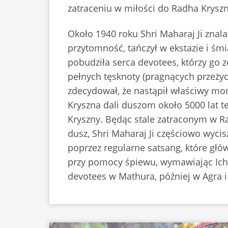
zatraceniu w miłości do Radha Kryszn
Około 1940 roku Shri Maharaj Ji znal
przytomność, tańczył w ekstazie i ś
pobudziła serca devotees, którzy go z
pełnych tęsknoty (pragnących przeży
zdecydował, że nastąpił właściwy mom
Kryszna dali duszom około 5000 lat t
Kryszny. Będąc stale zatraconym w Ra
dusz, Shri Maharaj Ji częściowo wyci
poprzez regularne satsang, które głó
przy pomocy śpiewu, wymawiając Ich 
devotees w Mathura, później w Agra i