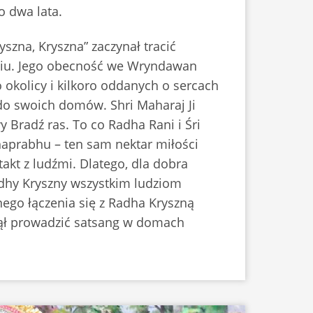
o dwa lata.
szna, Kryszna” zaczynał tracić
eniu. Jego obecność we Wryndawan
o okolicy i kilkoro oddanych o sercach
do swoich domów. Shri Maharaj Ji
Bradź ras. To co Radha Rani i Śri
haprabhu – ten sam nektar miłości
kt z ludźmi. Dlatego, dla dobra
adhy Kryszny wszystkim ludziom
nego łączenia się z Radha Kryszną
czął prowadzić satsang w domach