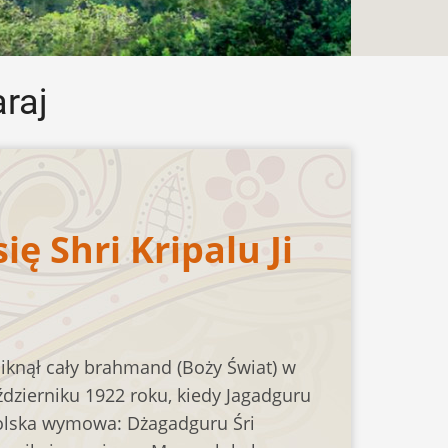
raj
ię Shri Kripalu Ji
nął cały brahmand (Boży Świat) w
dzierniku 1922 roku, kiedy Jagadguru
(polska wymowa: Dżagadguru Śri