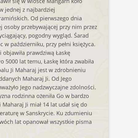
jawił się w wiosce Mangarh koło
w jednej z najbardziej
ramińskich. Od pierwszego dnia
j osoby przebywającej przy nim przez
zyciągający, pogodny wygląd. Śarad
c w październiku, przy pełni księżyca.
i objawiła prawdziwą Łaskę
 5000 lat temu, Łaskę która zwabiła
palu Ji Maharaj jest w zdrobnieniu
ddanych Maharaj Ji. Od Jego
uważyło Jego nadzwyczajne zdolności.
zyzna rodzinna ożeniła Go w bardzo
Maharaj Ji miał 14 lat udał się do
teraturę w Sanskrycie. Ku zdumieniu
dwóch lat opanował wszystkie pisma