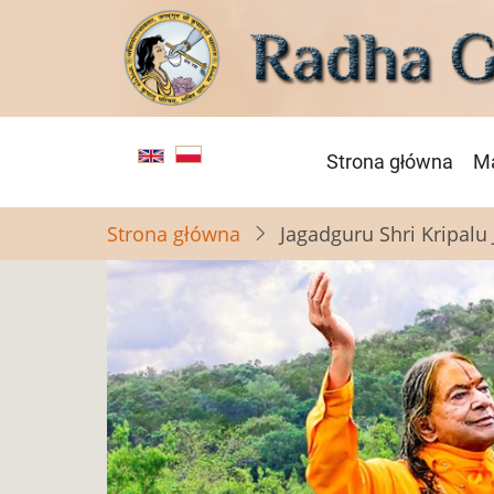
Przejdź
do
treści
Główna
Strona główna
Ma
nawigacja
Strona główna
Jagadguru Shri Kripalu 