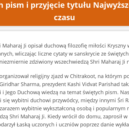
pism i przyjęcie tytułu Najwyżs
czasu
 Maharaj Ji opisał duchową filozofię miłości Kryszny 
ch, wliczając liczne cytaty w sanskrycie ze świętych
ł niezmiernie zdziwiony wszechwiedzą Shri Maharaj Ji 
organizował religijny zjazd w Chitrakoot, na którym p
ridhar Sharma, prezydent Kashi Vidvat Parishad ta
i i Jego Duchową wiedzą na temat świętych pism. Nas
 się wybitni duchowi przywódcy, między innymi Śri Ra
a zarazem wybitnie wykształconą osobą i popularnym 
ą Shri Maharaj Ji. Kiedy wrócił do domu, zaprosił w 
bdarzył Łaską uczonych i uczniów poprzez danie wykł