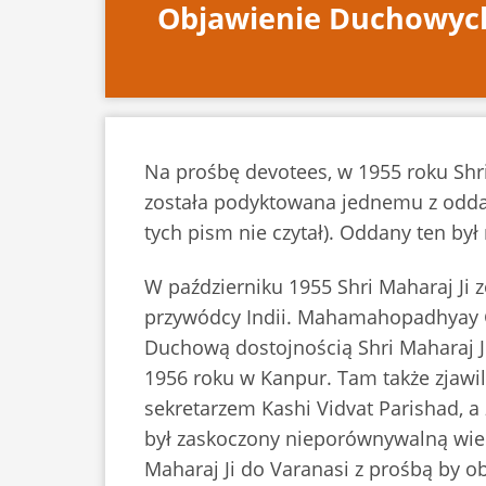
Objawienie Duchowych 
Na prośbę devotees, w 1955 roku Shri
została podyktowana jednemu z oddany
tych pism nie czytał). Oddany ten by
W październiku 1955 Shri Maharaj Ji z
przywódcy Indii. Mahamahopadhyay Gi
Duchową dostojnością Shri Maharaj J
1956 roku w Kanpur. Tam także zjawili
sekretarzem Kashi Vidvat Parishad, 
był zaskoczony nieporównywalną wiedz
Maharaj Ji do Varanasi z prośbą by o