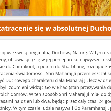
zatracenie się w absolutnej Ducho
i objawił swoją oryginalną Duchową Naturę. W tym cz
, objawiającą się w jej pełnej uroku najwyższej ekst
 się do Chitrakoot, a potem do Sharbhang, rozdając 
enia-świadomości, Shri Maharaj Ji przemieszczał si
yć Duchowego charakteru ciała Maharaj Ji, lecz widzie
Ji, byli zdumieni widząc Go w Bhao (stan przeżywania d
oich domów. W ten sposób Shri Maharaj Ji miał do dy
zasami na dzień lub dwa, będąc przez cały czas, 24 g
różnicy. W tym czasie ludzie nazywali Go Paramhansj