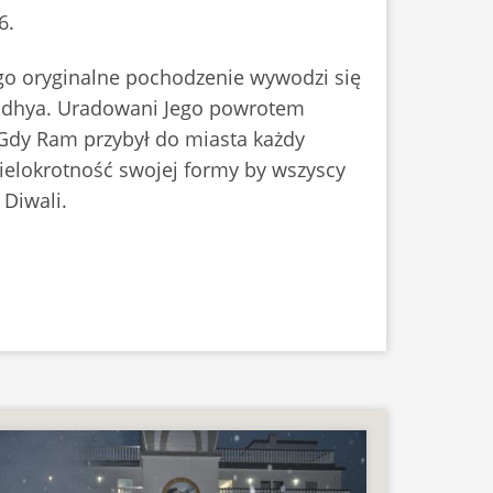
6.
jego oryginalne pochodzenie wywodzi się
yodhya. Uradowani Jego powrotem
dy Ram przybył do miasta każdy
ielokrotność swojej formy by wszyscy
Diwali.