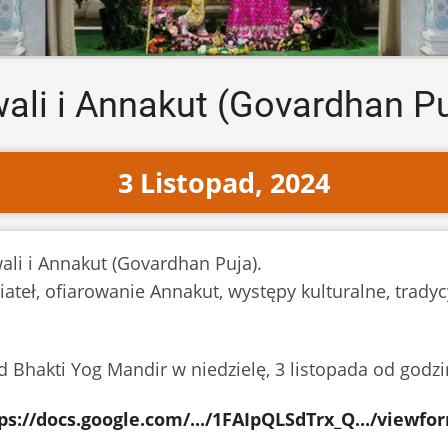
ali i Annakut (Govardhan P
3 Listopad, 2024
li i Annakut (Govardhan Puja).
eł, ofiarowanie Annakut, występy kulturalne, tradycy
 Bhakti Yog Mandir w niedzielę, 3 listopada od godzi
ps://docs.google.com/.../1FAIpQLSdTrx_Q.../viewfor