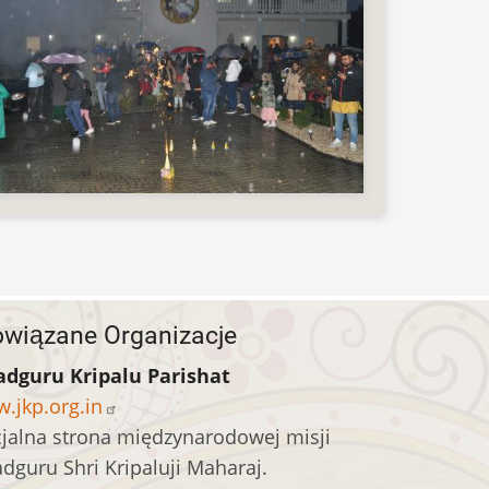
wiązane Organizacje
adguru Kripalu Parishat
.jkp.org.in
cjalna strona międzynarodowej misji
adguru Shri Kripaluji Maharaj.