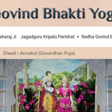
haraj Ji
Jagadguru Kripalu Parishat
Radha Govind B
Diwali i Annakut (Govardhan Puja)