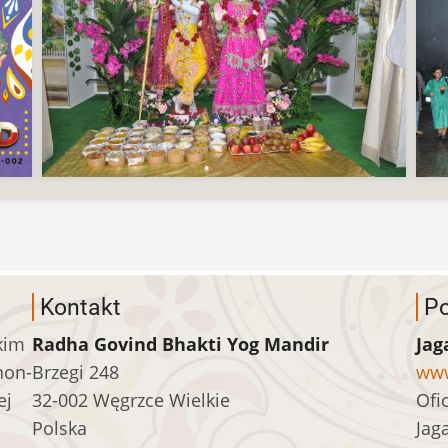
Kontakt
Po
kim
Radha Govind Bhakti Yog Mandir
Jag
non-
Brzegi 248
www
ej
32-002 Węgrzce Wielkie
Ofi
Polska
Jag