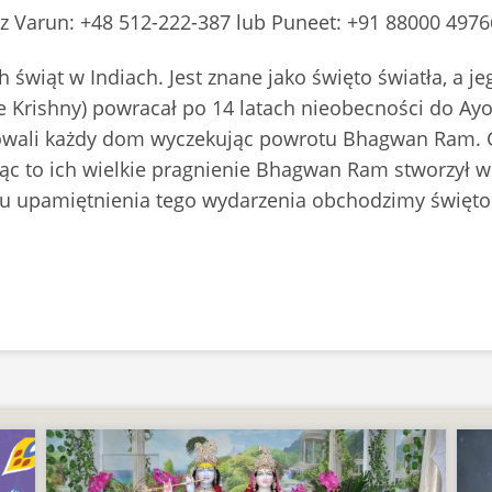
ię z Varun: +48 512-222-387 lub Puneet: +91 88000 4976
h świąt w Indiach. Jest znane jako święto światła, a 
e Krishny) powracał po 14 latach nieobecności do A
owali każdy dom wyczekując powrotu Bhagwan Ram. G
ąc to ich wielkie pragnienie Bhagwan Ram stworzył w
lu upamiętnienia tego wydarzenia obchodzimy święto 