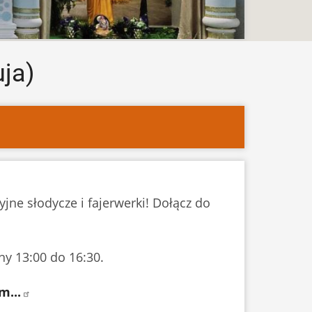
uja)
jne słodycze i fajerwerki! Dołącz do
ny 13:00 do 16:30.
m...