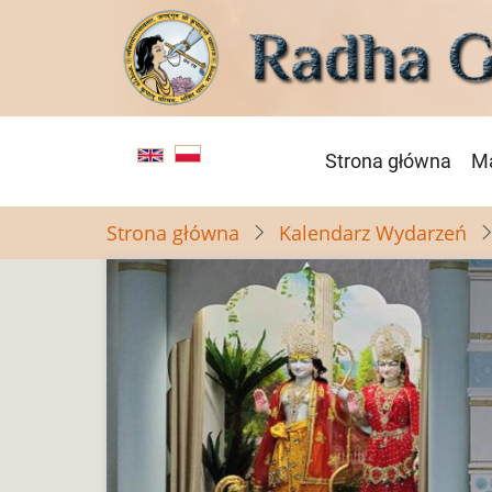
Przejdź
do
treści
Główna
Strona główna
Ma
nawigacja
Strona główna
Kalendarz Wydarzeń